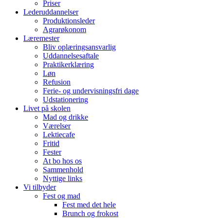
Priser
Lederuddannelser
Produktionsleder
Agrarøkonom
Læremester
Bliv oplæringsansvarlig
Uddannelsesaftale
Praktikerklæring
Løn
Refusion
Ferie- og undervisningsfri dage
Udstationering
Livet på skolen
Mad og drikke
Værelser
Lektiecafe
Fritid
Fester
At bo hos os
Sammenhold
Nyttige links
Vi tilbyder
Fest og mad
Fest med det hele
Brunch og frokost