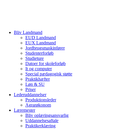
Bliv Landmand
EUD Landmand
EUX Landmand
Jordbrugsmaskinfører
Studenterforløb
Studieture
Datoer for skoleforløb
It og computer
Special pædagogisk støtte
Praktikhæfter
Løn & SU
Priser
Lederuddannelser
Produktionsleder
Agrarøkonom
Læremester
Bliv oplæringsansvarlig
Uddannelsesaftale
Praktikerklæring