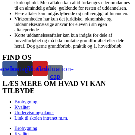
skoleophold. Men aftalen kan altid forlænges eller omdannes
til en almindelig aftale, gældende for resten af uddannelsen.
Flere aftaler kan indgås løbende og uafhængigt af hinanden.
Virksomheden har kun det juridiske, øknomiske og
uddannelsesmæssige ansvar for eleven i sin egen
aftaleperiode.
Korte uddannelsesaftaler kan kun indgås for dele af
hovedforløbet og må ikke omfatte grundforløbet eller dele
heraf. Dog gerne grundforløb, praktik og 1. hovedforløb.
FIND OS
acebook
Instagram
Youtube
Graduation-
cap
LÆS MERE OM HVAD VI KAN
TILBYDE
Brobygning
Kvalitet
Undervisningsplaner
Link til skolen intranet m.m.
Brobygning
Kvalitet