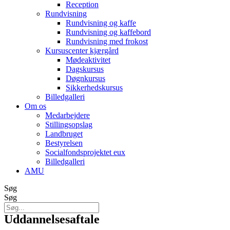
Reception
Rundvisning
Rundvisning og kaffe
Rundvisning og kaffebord
Rundvisning med frokost
Kursuscenter kjærgård
Mødeaktivitet
Dagskursus
Døgnkursus
Sikkerhedskursus
Billedgalleri
Om os
Medarbejdere
Stillingsopslag
Landbruget
Bestyrelsen
Socialfondsprojektet eux
Billedgalleri
AMU
Søg
Søg
Uddannelsesaftale