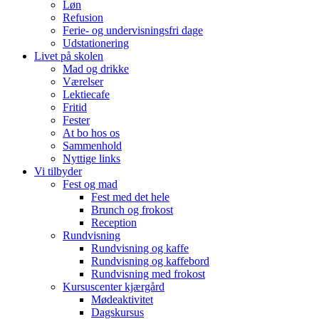
Løn
Refusion
Ferie- og undervisningsfri dage
Udstationering
Livet på skolen
Mad og drikke
Værelser
Lektiecafe
Fritid
Fester
At bo hos os
Sammenhold
Nyttige links
Vi tilbyder
Fest og mad
Fest med det hele
Brunch og frokost
Reception
Rundvisning
Rundvisning og kaffe
Rundvisning og kaffebord
Rundvisning med frokost
Kursuscenter kjærgård
Mødeaktivitet
Dagskursus