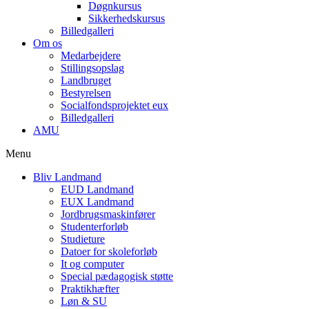
Døgnkursus
Sikkerhedskursus
Billedgalleri
Om os
Medarbejdere
Stillingsopslag
Landbruget
Bestyrelsen
Socialfondsprojektet eux
Billedgalleri
AMU
Menu
Bliv Landmand
EUD Landmand
EUX Landmand
Jordbrugsmaskinfører
Studenterforløb
Studieture
Datoer for skoleforløb
It og computer
Special pædagogisk støtte
Praktikhæfter
Løn & SU