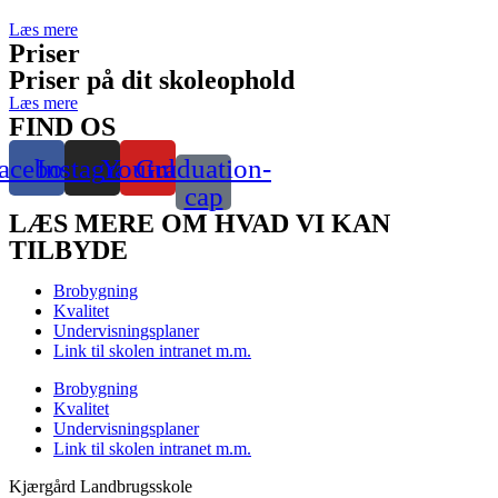
Læs mere
Priser
Priser på dit skoleophold
Læs mere
FIND OS
acebook
Instagram
Youtube
Graduation-
cap
LÆS MERE OM HVAD VI KAN
TILBYDE
Brobygning
Kvalitet
Undervisningsplaner
Link til skolen intranet m.m.
Brobygning
Kvalitet
Undervisningsplaner
Link til skolen intranet m.m.
Kjærgård Landbrugsskole