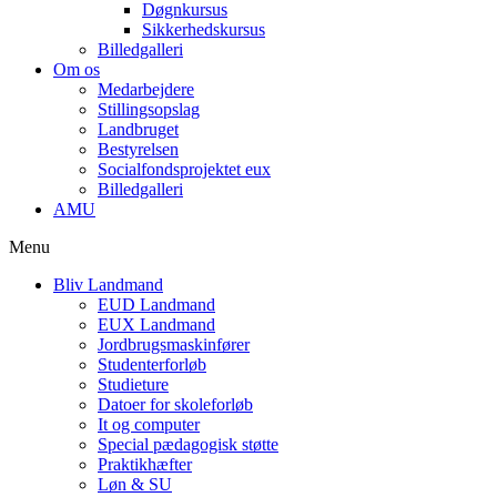
Døgnkursus
Sikkerhedskursus
Billedgalleri
Om os
Medarbejdere
Stillingsopslag
Landbruget
Bestyrelsen
Socialfondsprojektet eux
Billedgalleri
AMU
Menu
Bliv Landmand
EUD Landmand
EUX Landmand
Jordbrugsmaskinfører
Studenterforløb
Studieture
Datoer for skoleforløb
It og computer
Special pædagogisk støtte
Praktikhæfter
Løn & SU