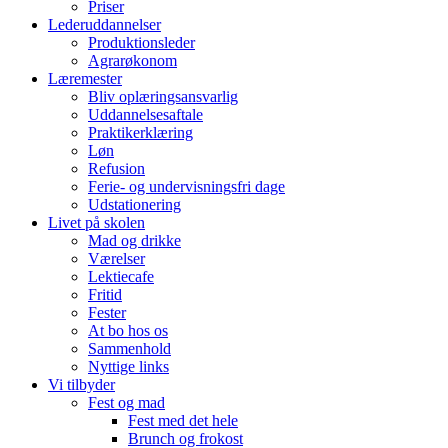
Priser
Lederuddannelser
Produktionsleder
Agrarøkonom
Læremester
Bliv oplæringsansvarlig
Uddannelsesaftale
Praktikerklæring
Løn
Refusion
Ferie- og undervisningsfri dage
Udstationering
Livet på skolen
Mad og drikke
Værelser
Lektiecafe
Fritid
Fester
At bo hos os
Sammenhold
Nyttige links
Vi tilbyder
Fest og mad
Fest med det hele
Brunch og frokost