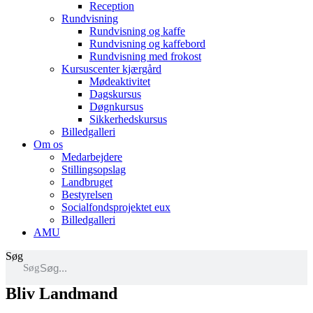
Reception
Rundvisning
Rundvisning og kaffe
Rundvisning og kaffebord
Rundvisning med frokost
Kursuscenter kjærgård
Mødeaktivitet
Dagskursus
Døgnkursus
Sikkerhedskursus
Billedgalleri
Om os
Medarbejdere
Stillingsopslag
Landbruget
Bestyrelsen
Socialfondsprojektet eux
Billedgalleri
AMU
Søg
Søg
Bliv Landmand