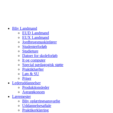
Bliv Landmand
EUD Landmand
EUX Landmand
Jordbrugsmaskinfører
Studenterforløb
Studieture
Datoer for skoleforløb
It og computer
Special pædagogisk støtte
Praktikhæfter
Løn & SU
Priser
Lederuddannelser
Produktionsleder
Agrarøkonom
Læremester
Bliv oplæringsansvarlig
Uddannelsesaftale
Praktikerklæring