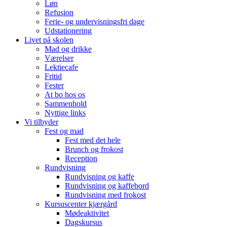
Løn
Refusion
Ferie- og undervisningsfri dage
Udstationering
Livet på skolen
Mad og drikke
Værelser
Lektiecafe
Fritid
Fester
At bo hos os
Sammenhold
Nyttige links
Vi tilbyder
Fest og mad
Fest med det hele
Brunch og frokost
Reception
Rundvisning
Rundvisning og kaffe
Rundvisning og kaffebord
Rundvisning med frokost
Kursuscenter kjærgård
Mødeaktivitet
Dagskursus