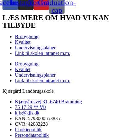
acebook
Instagram
Youtube
Graduation-
cap
LÆS MERE OM HVAD VI KAN
TILBYDE
Brobygning
Kvalitet
Undervisningsplaner
Link til skolen intranet m.m.
Brobygning
Kvalitet
Undervisningsplaner
Link til skolen intranet m.m.
Kjærgård Landbrugsskole
Kjærgårdsvej 31, 6740 Bramming
75 17 29 ** Vis
kjls@kjls.dk
EAN: 5798000553835
CVR: 42082228
Cookiepolitik
Persondatapolitik