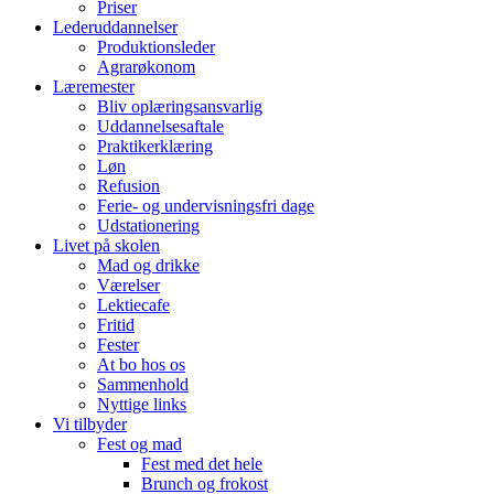
Priser
Lederuddannelser
Produktionsleder
Agrarøkonom
Læremester
Bliv oplæringsansvarlig
Uddannelsesaftale
Praktikerklæring
Løn
Refusion
Ferie- og undervisningsfri dage
Udstationering
Livet på skolen
Mad og drikke
Værelser
Lektiecafe
Fritid
Fester
At bo hos os
Sammenhold
Nyttige links
Vi tilbyder
Fest og mad
Fest med det hele
Brunch og frokost