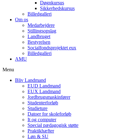
Døgnkursus
Sikkerhedskursus
Billedgalleri
Om os
Medarbejdere
Stillingsopslag
Landbruget
Bestyrelsen
Socialfondsprojektet eux
Billedgalleri
AMU
Menu
Bliv Landmand
EUD Landmand
EUX Landmand
Jordbrugsmaskinfører
Studenterforløb
Studieture
Datoer for skoleforløb
It og computer
Special pædagogisk støtte
Praktikhæfter
Løn & SU