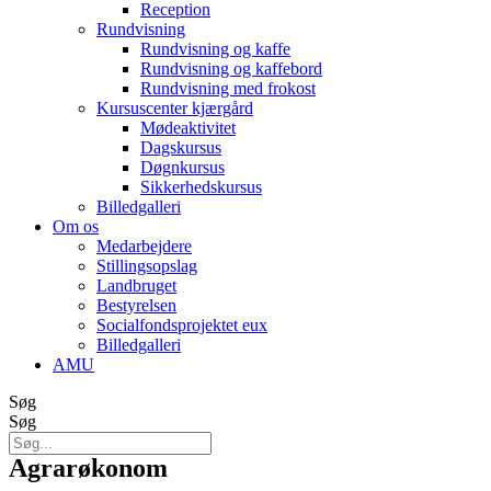
Reception
Rundvisning
Rundvisning og kaffe
Rundvisning og kaffebord
Rundvisning med frokost
Kursuscenter kjærgård
Mødeaktivitet
Dagskursus
Døgnkursus
Sikkerhedskursus
Billedgalleri
Om os
Medarbejdere
Stillingsopslag
Landbruget
Bestyrelsen
Socialfondsprojektet eux
Billedgalleri
AMU
Søg
Søg
Agrarøkonom