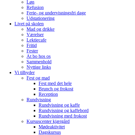
Løn
Refusion
Ferie- og undervisningsfri dage
Udstationering
Livet på skolen
Mad og drikke
Værelser
Lektiecafe
Fritid
Fester
At bo hos os
Sammenhold
Nyttige links
Vi tilbyder
Fest og mad
Fest med det hele
Brunch og frokost
Reception
Rundvisning
Rundvisning og kaffe
Rundvisning og kaffebord
Rundvisning med frokost
Kursuscenter kjærgård
Mødeaktivitet
Dagskursus