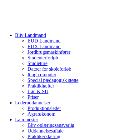
Bliv Landmand
EUD Landmand
EUX Landmand
Jordbrugsmaskinfører
Studenterforløb
Studieture
Datoer for skoleforløb
It og computer
Special pædagogisk støtte
Praktikhæfter
Løn & SU
Priser
Lederuddannelser
Produktionsleder
Agrarøkonom
Læremester
Bliv oplæringsansvarlig
Uddannelsesaftale
Praktikerklæring