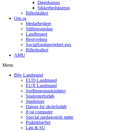
Døgnkursus
Sikkerhedskursus
Billedgalleri
Om os
Medarbejdere
Stillingsopslag
Landbruget
Bestyrelsen
Socialfondsprojektet eux
Billedgalleri
AMU
Menu
Bliv Landmand
EUD Landmand
EUX Landmand
Jordbrugsmaskinfører
Studenterforløb
Studieture
Datoer for skoleforløb
It og computer
Special pædagogisk støtte
Praktikhæfter
Løn & SU