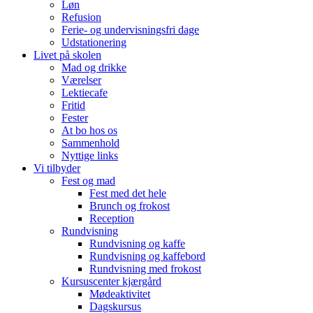
Løn
Refusion
Ferie- og undervisningsfri dage
Udstationering
Livet på skolen
Mad og drikke
Værelser
Lektiecafe
Fritid
Fester
At bo hos os
Sammenhold
Nyttige links
Vi tilbyder
Fest og mad
Fest med det hele
Brunch og frokost
Reception
Rundvisning
Rundvisning og kaffe
Rundvisning og kaffebord
Rundvisning med frokost
Kursuscenter kjærgård
Mødeaktivitet
Dagskursus