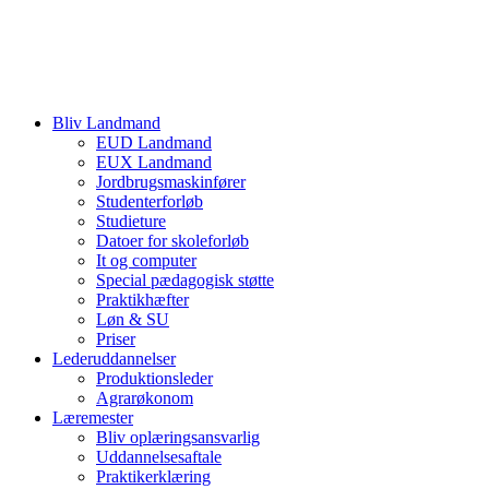
Bliv Landmand
EUD Landmand
EUX Landmand
Jordbrugsmaskinfører
Studenterforløb
Studieture
Datoer for skoleforløb
It og computer
Special pædagogisk støtte
Praktikhæfter
Løn & SU
Priser
Lederuddannelser
Produktionsleder
Agrarøkonom
Læremester
Bliv oplæringsansvarlig
Uddannelsesaftale
Praktikerklæring