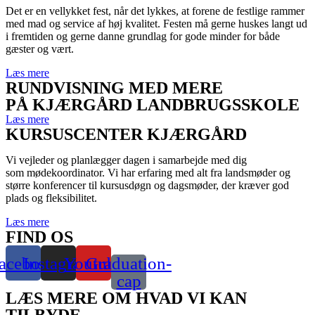
Det er en vellykket fest, når det lykkes, at forene de festlige rammer
med mad og service af høj kvalitet.
Festen må gerne huskes langt ud
i fremtiden og gerne danne grundlag for gode minder
for
både
gæster og vært.
Læs mere
RUNDVISNING MED MERE
PÅ KJÆRGÅRD LANDBRUGSSKOLE
Læs mere
KURSUSCENTER KJÆRGÅRD
Vi vejleder og planlægger dagen i samarbejde med dig
som
mødekoordinator. Vi har erfaring med alt fra landsmøder og
større konferencer til kursusdøgn og dagsmøder, der kræver god
plads og fleksibilitet.
Læs mere
FIND OS
acebook
Instagram
Youtube
Graduation-
cap
LÆS MERE OM HVAD VI KAN
TILBYDE