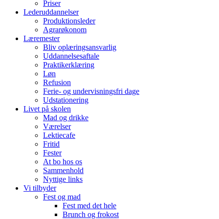
Priser
Lederuddannelser
Produktionsleder
Agrarøkonom
Læremester
Bliv oplæringsansvarlig
Uddannelsesaftale
Praktikerklæring
Løn
Refusion
Ferie- og undervisningsfri dage
Udstationering
Livet på skolen
Mad og drikke
Værelser
Lektiecafe
Fritid
Fester
At bo hos os
Sammenhold
Nyttige links
Vi tilbyder
Fest og mad
Fest med det hele
Brunch og frokost