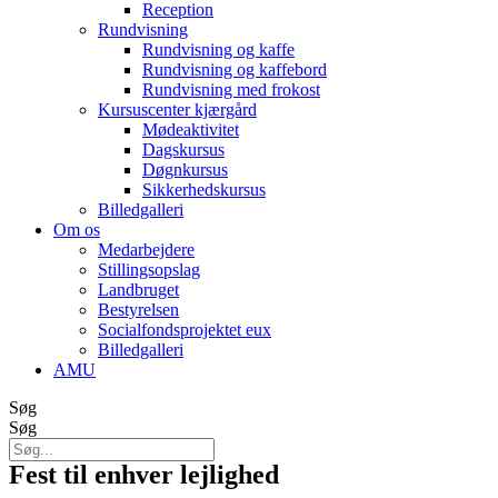
Reception
Rundvisning
Rundvisning og kaffe
Rundvisning og kaffebord
Rundvisning med frokost
Kursuscenter kjærgård
Mødeaktivitet
Dagskursus
Døgnkursus
Sikkerhedskursus
Billedgalleri
Om os
Medarbejdere
Stillingsopslag
Landbruget
Bestyrelsen
Socialfondsprojektet eux
Billedgalleri
AMU
Søg
Søg
Fest til enhver lejlighed