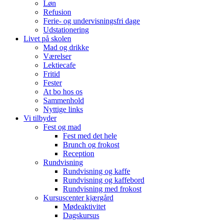
Løn
Refusion
Ferie- og undervisningsfri dage
Udstationering
Livet på skolen
Mad og drikke
Værelser
Lektiecafe
Fritid
Fester
At bo hos os
Sammenhold
Nyttige links
Vi tilbyder
Fest og mad
Fest med det hele
Brunch og frokost
Reception
Rundvisning
Rundvisning og kaffe
Rundvisning og kaffebord
Rundvisning med frokost
Kursuscenter kjærgård
Mødeaktivitet
Dagskursus