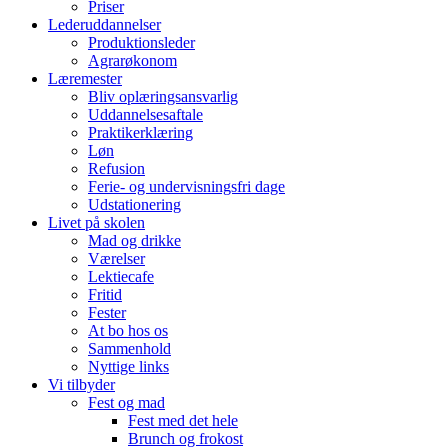
Priser
Lederuddannelser
Produktionsleder
Agrarøkonom
Læremester
Bliv oplæringsansvarlig
Uddannelsesaftale
Praktikerklæring
Løn
Refusion
Ferie- og undervisningsfri dage
Udstationering
Livet på skolen
Mad og drikke
Værelser
Lektiecafe
Fritid
Fester
At bo hos os
Sammenhold
Nyttige links
Vi tilbyder
Fest og mad
Fest med det hele
Brunch og frokost