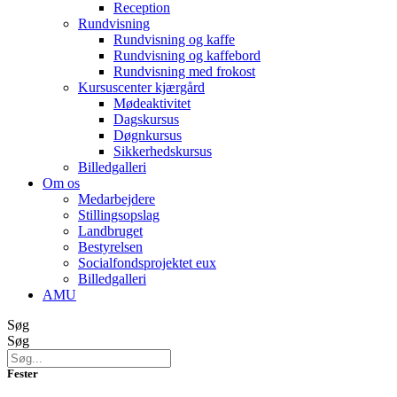
Reception
Rundvisning
Rundvisning og kaffe
Rundvisning og kaffebord
Rundvisning med frokost
Kursuscenter kjærgård
Mødeaktivitet
Dagskursus
Døgnkursus
Sikkerhedskursus
Billedgalleri
Om os
Medarbejdere
Stillingsopslag
Landbruget
Bestyrelsen
Socialfondsprojektet eux
Billedgalleri
AMU
Søg
Søg
Fester