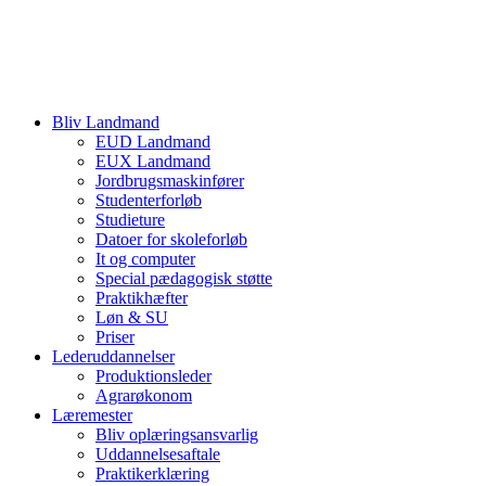
Bliv Landmand
EUD Landmand
EUX Landmand
Jordbrugsmaskinfører
Studenterforløb
Studieture
Datoer for skoleforløb
It og computer
Special pædagogisk støtte
Praktikhæfter
Løn & SU
Priser
Lederuddannelser
Produktionsleder
Agrarøkonom
Læremester
Bliv oplæringsansvarlig
Uddannelsesaftale
Praktikerklæring