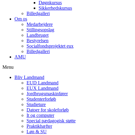
Døgnkursus
Sikkerhedskursus
Billedgalleri
Om os
Medarbejdere
Stillingsopslag
Landbruget
Bestyrelsen
Socialfondsprojektet eux
Billedgalleri
AMU
Menu
Bliv Landmand
EUD Landmand
EUX Landmand
Jordbrugsmaskinfører
Studenterforløb
Studieture
Datoer for skoleforløb
It og computer
Special pædagogisk støtte
Praktikhæfter
Løn & SU