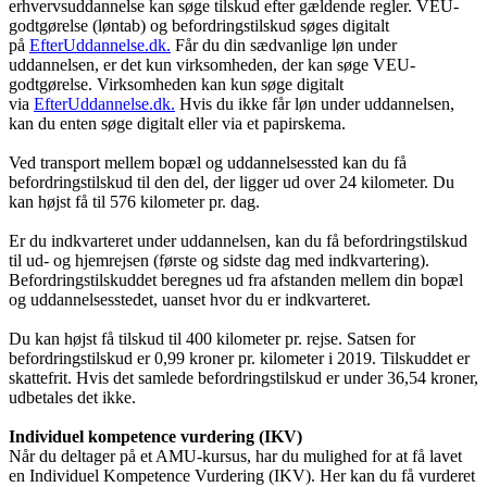
erhvervsuddannelse kan søge tilskud efter gældende regler. VEU-
godtgørelse (løntab) og befordringstilskud søges digitalt
på
EfterUddannelse.dk.
Får du din sædvanlige løn under
uddannelsen, er det kun virksomheden, der kan søge VEU-
godtgørelse. Virksomheden kan kun søge digitalt
via
EfterUddannelse.dk.
Hvis du ikke får løn under uddannelsen,
kan du enten søge digitalt eller via et papirskema.
Ved transport mellem bopæl og uddannelsessted kan du få
befordringstilskud til den del, der ligger ud over 24 kilometer. Du
kan højst få til 576 kilometer pr. dag.
Er du indkvarteret under uddannelsen, kan du få befordringstilskud
til ud- og hjemrejsen (første og sidste dag med indkvartering).
Befordringstilskuddet beregnes ud fra afstanden mellem din bopæl
og uddannelsesstedet, uanset hvor du er indkvarteret.
Du kan højst få tilskud til 400 kilometer pr. rejse. Satsen for
befordringstilskud er 0,99 kroner pr. kilometer i 2019. Tilskuddet er
skattefrit. Hvis det samlede befordringstilskud er under 36,54 kroner,
udbetales det ikke.
Individuel kompetence vurdering (IKV)
Når du deltager på et AMU-kursus, har du mulighed for at få lavet
en Individuel Kompetence Vurdering (IKV). Her kan du få vurderet