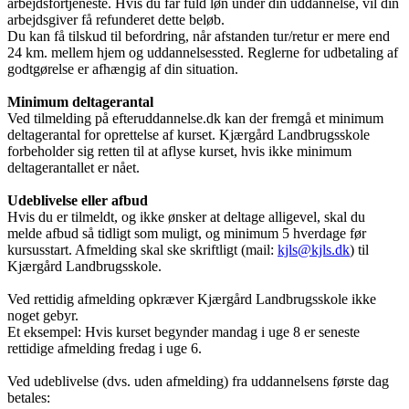
arbejdsfortjeneste. Hvis du får fuld løn under din uddannelse, vil din
arbejdsgiver få refunderet dette beløb.
Du kan få tilskud til befordring, når afstanden tur/retur er mere end
24 km. mellem hjem og uddannelsessted. Reglerne for udbetaling af
godtgørelse er afhængig af din situation.
Minimum deltagerantal
Ved tilmelding på efteruddannelse.dk kan der fremgå et minimum
deltagerantal for oprettelse af kurset. Kjærgård Landbrugsskole
forbeholder sig retten til at aflyse kurset, hvis ikke minimum
deltagerantallet er nået.
Udeblivelse eller afbud
Hvis du er tilmeldt, og ikke ønsker at deltage alligevel, skal du
melde afbud så tidligt som muligt, og minimum 5 hverdage før
kursusstart. Afmelding skal ske skriftligt (mail:
kjls@kjls.dk
) til
Kjærgård Landbrugsskole.
Ved rettidig afmelding opkræver Kjærgård Landbrugsskole ikke
noget gebyr.
Et eksempel: Hvis kurset begynder mandag i uge 8 er seneste
rettidige afmelding fredag i uge 6.
Ved udeblivelse (dvs. uden afmelding) fra uddannelsens første dag
betales: