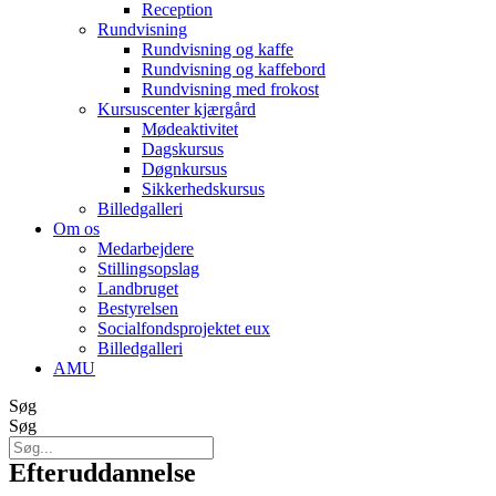
Reception
Rundvisning
Rundvisning og kaffe
Rundvisning og kaffebord
Rundvisning med frokost
Kursuscenter kjærgård
Mødeaktivitet
Dagskursus
Døgnkursus
Sikkerhedskursus
Billedgalleri
Om os
Medarbejdere
Stillingsopslag
Landbruget
Bestyrelsen
Socialfondsprojektet eux
Billedgalleri
AMU
Søg
Søg
Efteruddannelse