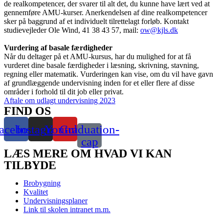
de realkompetencer, der svarer til alt det, du kunne have lært ved at
gennemføre AMU-kurser. Anerkendelsen af dine realkompetencer
sker på baggrund af et individuelt tilrettelagt forløb. Kontakt
studievejleder Ole Wind, 41 38 43 57, mail:
ow@kjls.dk
Vurdering af basale færdigheder
Når du deltager på et AMU-kursus, har du mulighed for at få
vurderet dine basale færdigheder i læsning, skrivning, stavning,
regning eller matematik. Vurderingen kan vise, om du vil have gavn
af grundlæggende undervisning inden for et eller flere af disse
områder i forhold til dit job eller privat.
Aftale om udlagt undervisning 2023
FIND OS
acebook
Instagram
Youtube
Graduation-
cap
LÆS MERE OM HVAD VI KAN
TILBYDE
Brobygning
Kvalitet
Undervisningsplaner
Link til skolen intranet m.m.