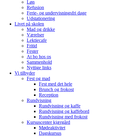
Løn
Refusion
Ferie- og undervisningsfri dage
Udstationering
Livet på skolen
Mad og drikke
Værelser
Lektiecafe
Fritid
Fester
At bo hos os
Sammenhold
Nyttige links
Vi tilbyder
Fest og mad
Fest med det hele
Brunch og frokost
Reception
Rundvisning
Rundvisning og kaffe
Rundvisning og kaffebord
Rundvisning med frokost
Kursuscenter kjærgård
Mødeaktivitet
Dagskursus