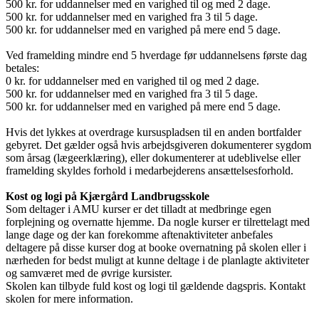
500 kr. for uddannelser med en varighed til og med 2 dage.
500 kr. for uddannelser med en varighed fra 3 til 5 dage.
500 kr. for uddannelser med en varighed på mere end 5 dage.
Ved framelding mindre end 5 hverdage før uddannelsens første dag
betales:
0 kr. for uddannelser med en varighed til og med 2 dage.
500 kr. for uddannelser med en varighed fra 3 til 5 dage.
500 kr. for uddannelser med en varighed på mere end 5 dage.
Hvis det lykkes at overdrage kursuspladsen til en anden bortfalder
gebyret. Det gælder også hvis arbejdsgiveren dokumenterer sygdom
som årsag (lægeerklæring), eller dokumenterer at udeblivelse eller
framelding skyldes forhold i medarbejderens ansættelsesforhold.
Kost og logi på Kjærgård Landbrugsskole
Som deltager i AMU kurser er det tilladt at medbringe egen
forplejning og overnatte hjemme. Da nogle kurser er tilrettelagt med
lange dage og der kan forekomme aftenaktiviteter anbefales
deltagere på disse kurser dog at booke overnatning på skolen eller i
nærheden for bedst muligt at kunne deltage i de planlagte aktiviteter
og samværet med de øvrige kursister.
Skolen kan tilbyde fuld kost og logi til gældende dagspris. Kontakt
skolen for mere information.