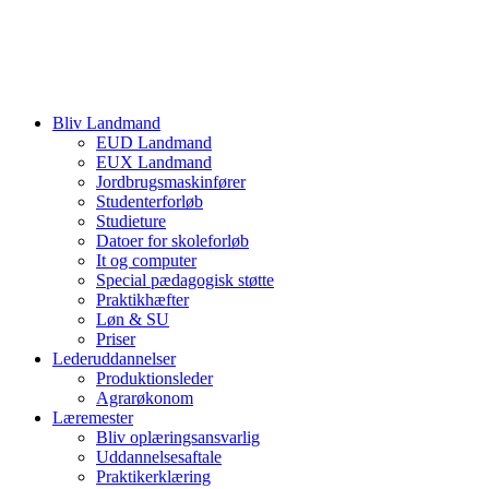
Bliv Landmand
EUD Landmand
EUX Landmand
Jordbrugsmaskinfører
Studenterforløb
Studieture
Datoer for skoleforløb
It og computer
Special pædagogisk støtte
Praktikhæfter
Løn & SU
Priser
Lederuddannelser
Produktionsleder
Agrarøkonom
Læremester
Bliv oplæringsansvarlig
Uddannelsesaftale
Praktikerklæring