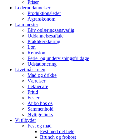
Priser
Lederuddannelser
Produktionsleder
Agrarøkonom
Læremester
Bliv oplæringsansvarlig
Uddannelsesaftale
Praktikerklæring
Løn
Refusion
Ferie- og undervisningsfri dage
Udstationering
Livet på skolen
Mad og drikke
Værelser
Lektiecafe
Fritid
Fester
At bo hos os
Sammenhold
Nyttige links
Vi tilbyder
Fest og mad
Fest med det hele
Brunch og frokost