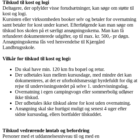
Tilskud til kost og logi
Deltagere, der opfylder visse forudsætninger, kan søge om støtte til
kost og logi.
Kursisten eller virksomheden booker selv og betaler for overnatning
samt betaler for kost under kurset. Efterfølgende kan man søge om
tilskud hos skolen på et særligt ansøgningsskema. Man kan få
refunderet dokumenterede udgifter, op til max. kr. 500,- pr døgn.
Ansøgningsskema fås ved henvendelse til Kjærgård
Landbrugsskole.
Vilkår for tilskud til kost og logi:
Du skal have min. 120 km fra bopæl og retur.
Der udbetales kun mellem kursusdage, med mindre det kan
dokumenteres, at det er uforholdsmæssigt byrdefuldt for dig at
rejse til undervisningsstedet på selve 1. undervisningsdag.
Overnatning i egen campingvogn eller sommerbolig udløser
ikke tilskud.
Der udbetales ikke tilskud alene for kost uden overnatning.
Ansøgning skal ske hurtigst muligt og senest 4 uger efter
sidste kursusdag, ellers bortfalder tilskuddet.
Tilskud vedrørende løntab og befordring
Personer med et uddannelsesniveau til og med en