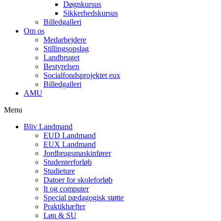
Døgnkursus
Sikkerhedskursus
Billedgalleri
Om os
Medarbejdere
Stillingsopslag
Landbruget
Bestyrelsen
Socialfondsprojektet eux
Billedgalleri
AMU
Menu
Bliv Landmand
EUD Landmand
EUX Landmand
Jordbrugsmaskinfører
Studenterforløb
Studieture
Datoer for skoleforløb
It og computer
Special pædagogisk støtte
Praktikhæfter
Løn & SU