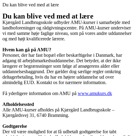
Du kan blive ved med at lære
Du kan blive ved med at lære
Kjærgård Landbrugsskole udbyder AMU-kurser i samarbejde med
landboforeninger og rådgivningscentre. På AMU-kurser underviser
vi med samme høje faglige niveau, som på vores andre uddannelser
og med højt kvalificerede lærere.
Hvem kan gå på AMU?
Personer, der har fast bopæl eller beskæftigelse i Danmark, har
adgang til arbejdsmarkedsuddannelse. Det betyder, at der ikke
længere er begrænsninger som følge af ansøgerens alder eller
uddannelsesbaggrund. Der gælder dog særlige regler omkring
deltagerbetaling, hvis du har en højere uddannelse ud over
almindelig EUD. Kontakt os for nærmere information.
Få yderligere information om AMU på
www.amukurs.dk
Afholdelsessted
Alle AMU-kurser afholdes på Kjærgård Landbrugsskole –
Kjærgårdsvej 31, 6740 Bramming.
Godtgørelse
Der vil være mulighed for at få udbetalt godtgørelse for tabt